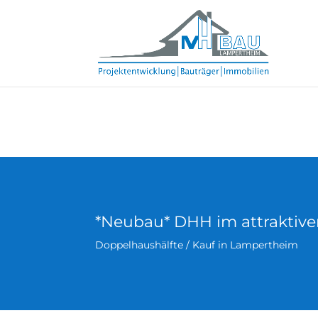
*Neubau* DHH im attraktive
Doppelhaushälfte / Kauf in Lampertheim