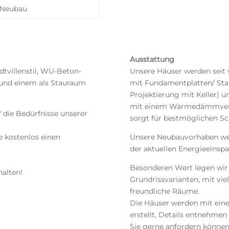
Neubau
Ausstattung
dtvillenstil, WU-Beton-
Unsere Häuser werden seit 
. und einem als Stauraum
mit Fundamentplatten/ Sta
Projektierung mit Keller) 
mit einem Wärmedämmverbu
f die Bedürfnisse unserer
sorgt für bestmöglichen S
ne kostenlos einen
Unsere Neubauvorhaben wer
der aktuellen Energieeinspa
Besonderen Wert legen wir
halten!
Grundrissvarianten, mit vie
freundliche Räume.
Die Häuser werden mit ein
erstellt, Details entnehmen
Sie gerne anfordern können